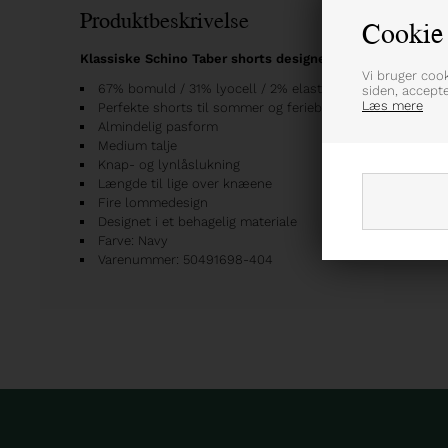
Produktbeskrivelse
Cookie 
Klassiske Schino Taber shorts designet med vaffelmønst
Vi bruger coo
67% bomuld / 31% lyocell / 2% elastan
siden, accept
Læs mere
Perfekte shorts til sommer og feriebrug
Almindelig pasform
Medium talje
Knap- og lynlåslukning
Længde til lige over knæene
Fire lommedesign
Designet i et behagelig materiale
Farve: Navy
Varenummer: 50491698-404