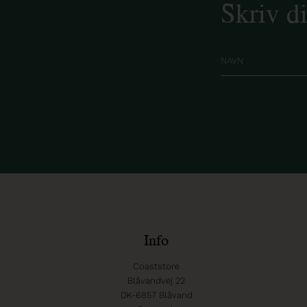
Skriv d
Info
Coaststore
Blåvandvej 22
DK-6857 Blåvand