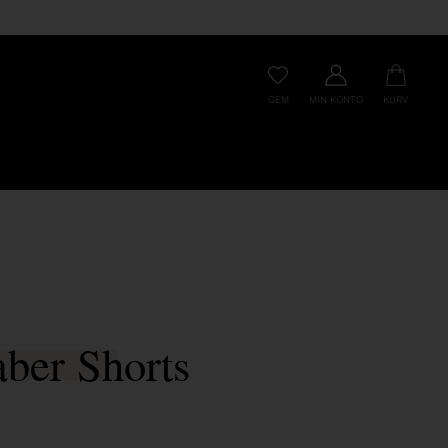
GEM
MIN KONTO
KURV
ber Shorts