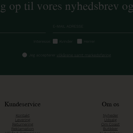
ig op til vores nyhedsbrev o
Interesse:
Kvinder
Herrer
Jeg accepterer
vilkårene samt markedsføring
Kundeservice
Om os
Kontakt
Nyheder
Levering
Udsalg
Returnering
Om Coast
Reklamation
Butikker