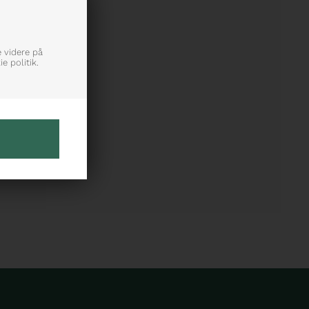
e videre på
e politik.