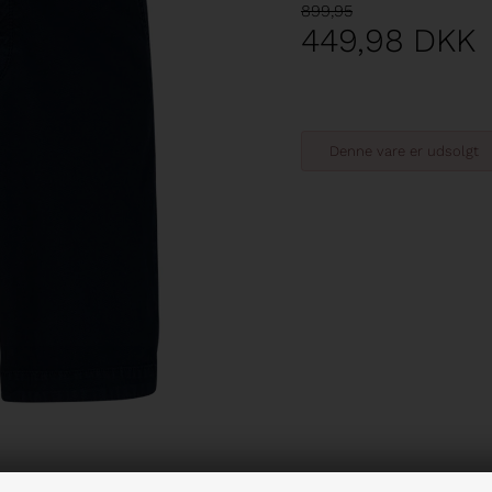
899,95
449,98
DKK
Denne vare er udsolgt