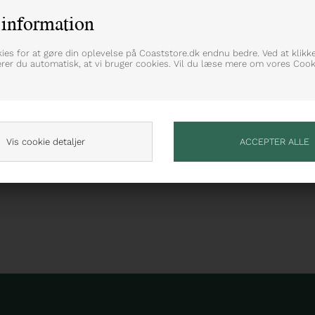
information
ret bomuldsstruktur
kies for at gøre din oplevelse på Coaststore.dk endnu bedre. Ved at klikk
erer du automatisk, at vi bruger cookies. Vil du læse mere om vores Cooki
Vis cookie detaljer