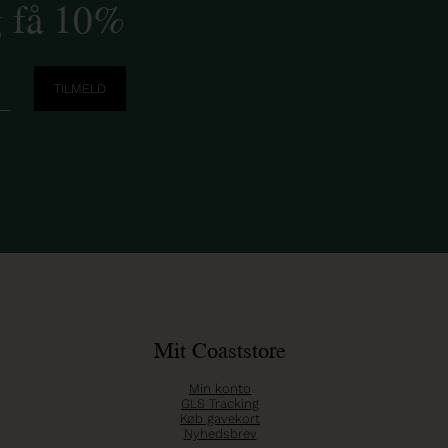
g få 10%
Mit Coaststore
Min konto
GLS Tracking
Køb gavekort
Nyhedsbrev