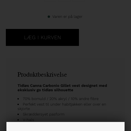
Varen er på lager
Produktbeskrivelse
Tidløs Canna Carbonio Gillet vest designet med
eksklusiv go tidløs silhouette
70% bomuld / 20% akryl / 10% andre fibre
Perfekt vest til under habitjakken eller over en
skjorte
Skræddersyet pasform
V-hals
Ærmeløst design
Knaplukning på front