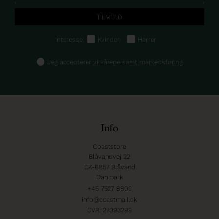
Interesse:
Kvinder
Herrer
Jeg accepterer
vilkårene samt markedsføring
Info
Coaststore
Blåvandvej 22
DK-6857 Blåvand
Danmark
+45 7527 8800
info@coastmail.dk
CVR: 27093299