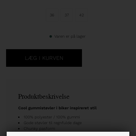
36
37
42
Varen er på lager
Produktbeskrivelse
Cool gummistøvler i biker inspireret stil
100% polyester / 100% gummi
Gode støvler til regnfulde dage
Chunky pasform
Rund snude