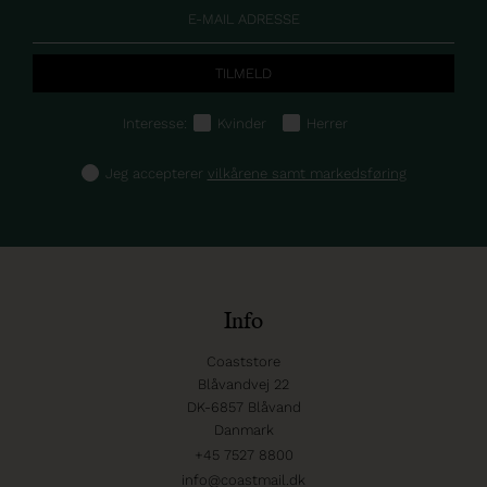
Interesse:
Kvinder
Herrer
Jeg accepterer
vilkårene samt markedsføring
Info
Coaststore
Blåvandvej 22
DK-6857 Blåvand
Danmark
+45 7527 8800
info@coastmail.dk