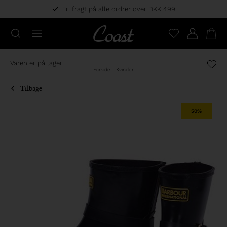
Fri fragt på alle ordrer over DKK 499
Varen er på lager
Forside
-
Kvinder
Tilbage
50%