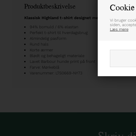
Cookie 
Produktbeskrivelse
Klassisk Highland t-shirt designet med grafisk print på f
Vi bruger coo
siden, accept
94% bomuld / 6% elastan
Læs mere
Perfekt t-shirt til hverdagsbrug
Almindelig pasform
Rund hals
Korte ærmer
Blødt og behageligt materiale
Lavet Barbour hunde print på front
Farve: Mørkeblå
Varenummer: LTS0669-NY73
Skriv d