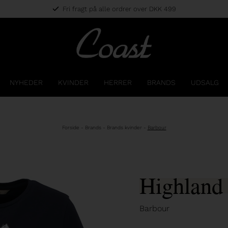
Fri fragt på alle ordrer over DKK 499
NYHEDER
KVINDER
HERRER
BRANDS
UDSALG
Forside
-
Brands
-
Brands kvinder
-
Barbour
Highland 
Barbour