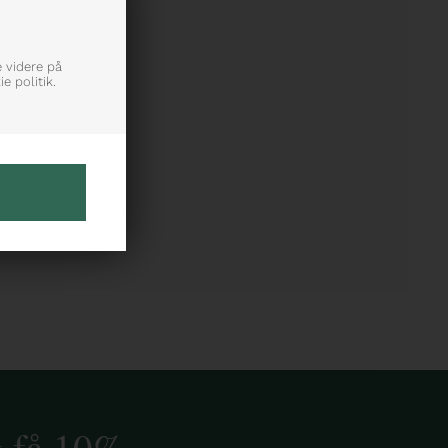
e videre på
e politik.
g få 10%