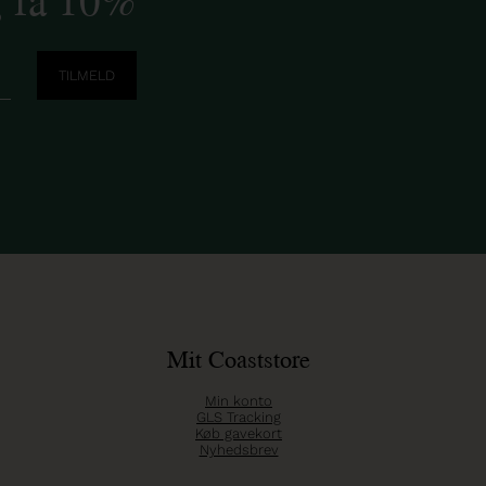
Mit Coaststore
Min konto
GLS Tracking
Køb gavekort
Nyhedsbrev