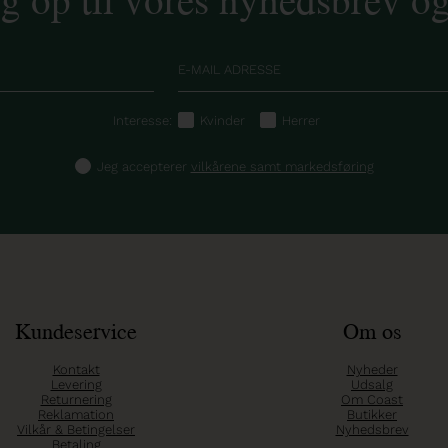
Interesse:
Kvinder
Herrer
Jeg accepterer
vilkårene samt markedsføring
Kundeservice
Om os
Kontakt
Nyheder
Levering
Udsalg
Returnering
Om Coast
Reklamation
Butikker
Vilkår & Betingelser
Nyhedsbrev
Betaling