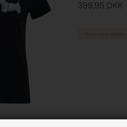
399,95
DKK
Denne vare er udsolgt