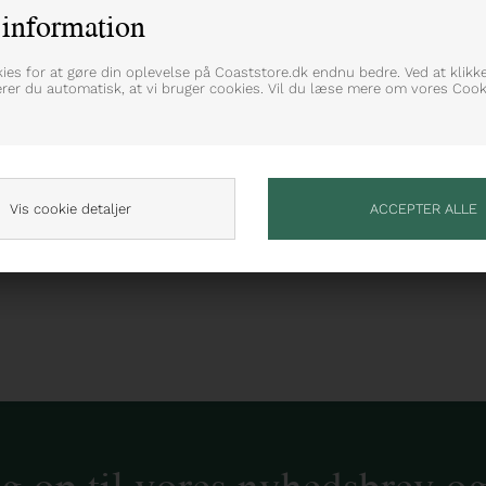
information
ront
kies for at gøre din oplevelse på Coaststore.dk endnu bedre. Ved at klikk
erer du automatisk, at vi bruger cookies. Vil du læse mere om vores Cooki
Vis cookie detaljer
ig op til vores nyhedsbrev o