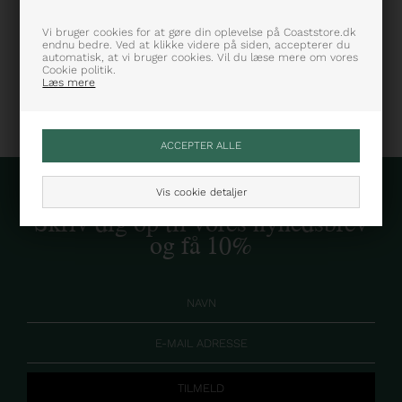
Farve: Hvid
Varenummer: LST0016-ST52
Vi bruger cookies for at gøre din oplevelse på Coaststore.dk
endnu bedre. Ved at klikke videre på siden, accepterer du
automatisk, at vi bruger cookies. Vil du læse mere om vores
Cookie politik.
Læs mere
Vis cookie detaljer
Skriv dig op til vores nyhedsbrev
og få 10%