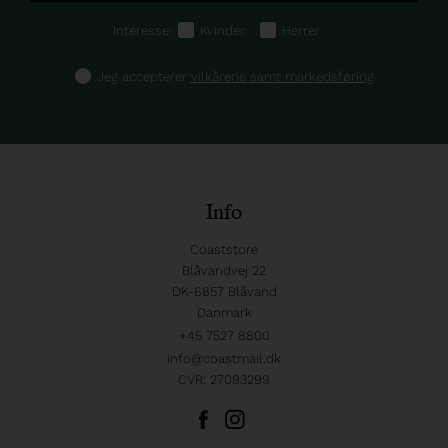
Interesse:
Kvinder
Herrer
Jeg accepterer
vilkårene samt markedsføring
Info
Coaststore
Blåvandvej 22
DK-6857 Blåvand
Danmark
+45 7527 8800
info@coastmail.dk
CVR: 27093299