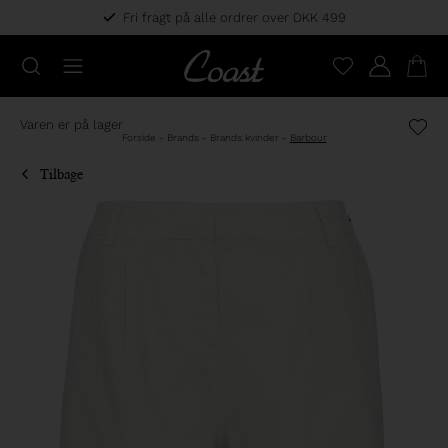
Fri fragt på alle ordrer over DKK 499
Varen er på lager
Forside
-
Brands
-
Brands kvinder
-
Barbour
Tilbage