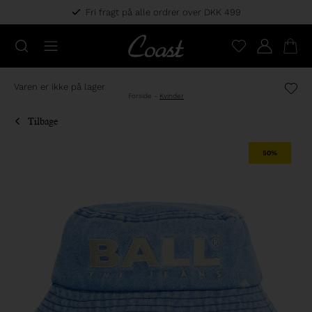
Fri fragt på alle ordrer over DKK 499
Varen er ikke på lager
Forside
-
Kvinder
Tilbage
50%