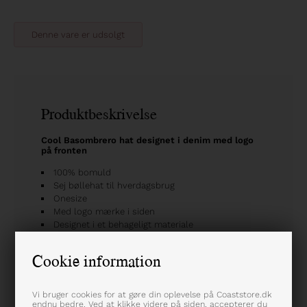
Denne vare er udsolgt
Produktbeskrivelse
Cool Basombrero hat designet i denim med logo
på fronten
100% bomuld
Sej bøllehat til hverdagsbrug
Onesize
Med logo mærke i siden
Designet i et behageligt materiale
Farve: Blå
Varenummer: 50405247-204625
Cookie information
Vi bruger cookies for at gøre din oplevelse på Coaststore.dk
endnu bedre. Ved at klikke videre på siden, accepterer du