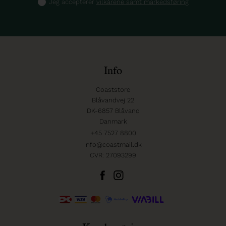
Jeg accepterer
vilkårene samt markedsføring
Info
Coaststore
Blåvandvej 22
DK-6857 Blåvand
Danmark
+45 7527 8800
info@coastmail.dk
CVR: 27093299