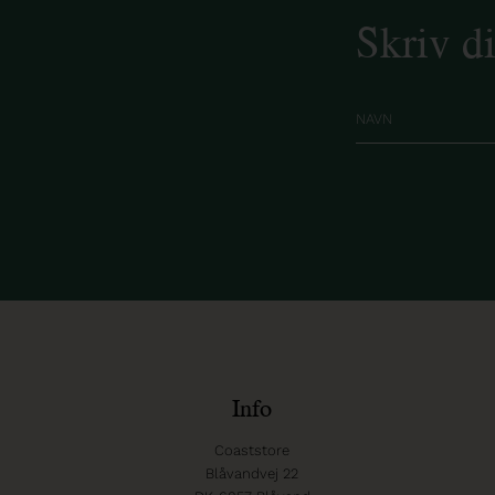
Skriv d
Info
Coaststore
Blåvandvej 22