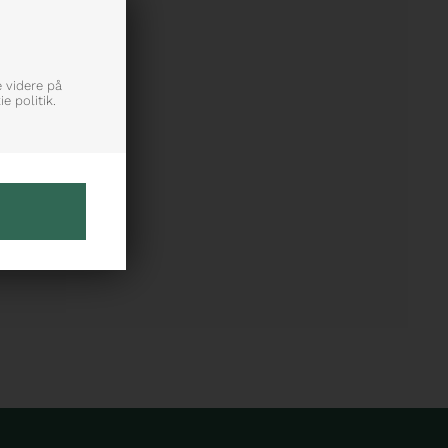
e videre på
e politik.