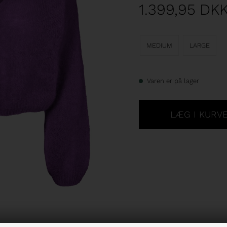
1.399,95
DK
MEDIUM
LARGE
Varen er på lager