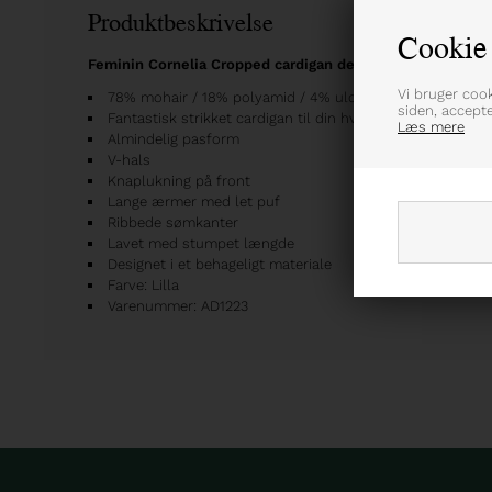
Produktbeskrivelse
Cookie 
Feminin Cornelia Cropped cardigan designet med tidløs si
Vi bruger coo
78% mohair / 18% polyamid / 4% uld
siden, accept
Fantastisk strikket cardigan til din hverdagsgarderobe
Læs mere
Almindelig pasform
V-hals
Knaplukning på front
Lange ærmer med let puf
Ribbede sømkanter
Lavet med stumpet længde
Designet i et behageligt materiale
Farve: Lilla
Varenummer: AD1223