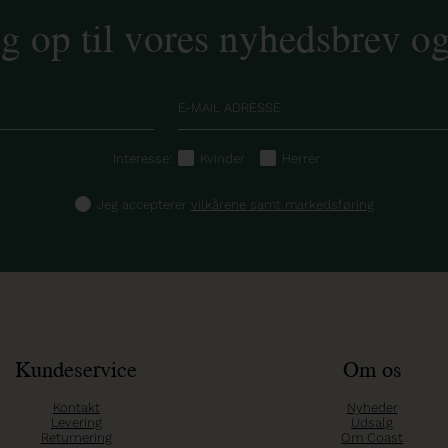
ig op til vores nyhedsbrev o
Interesse:
Kvinder
Herrer
Jeg accepterer
vilkårene samt markedsføring
Kundeservice
Om os
Kontakt
Nyheder
Levering
Udsalg
Returnering
Om Coast