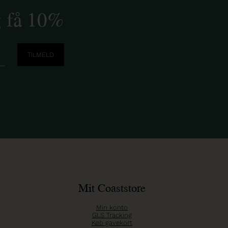
g få 10%
Mit Coaststore
Min konto
GLS Tracking
Køb gavekort