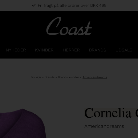
Fri fragt på alle ordrer over DKK 499
NYHEDER
KVINDER
HERRER
BRANDS
UDSALG
Forside
-
Brands
-
Brands kvinder
-
Americandreams
Cornelia
Americandreams