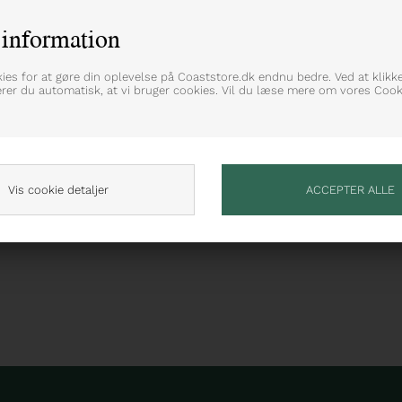
information
lhouette i en super blød kvalitet
kies for at gøre din oplevelse på Coaststore.dk endnu bedre. Ved at klikk
erer du automatisk, at vi bruger cookies. Vil du læse mere om vores Cooki
Vis cookie detaljer