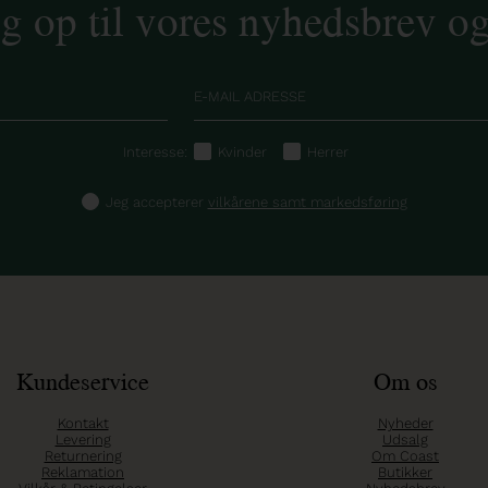
ig op til vores nyhedsbrev o
Interesse:
Kvinder
Herrer
Jeg accepterer
vilkårene samt markedsføring
Kundeservice
Om os
Kontakt
Nyheder
Levering
Udsalg
Returnering
Om Coast
Reklamation
Butikker