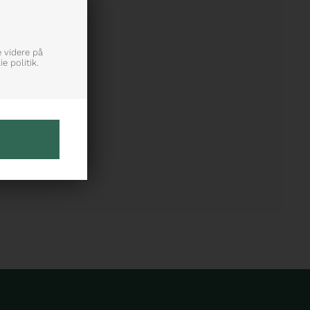
e videre på
e politik.