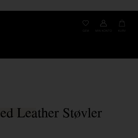
GEM
MIN KONTO
KURV
ed Leather Støvler