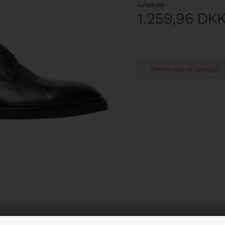
1.799,95
1.259,96
DK
Denne vare er udsolgt