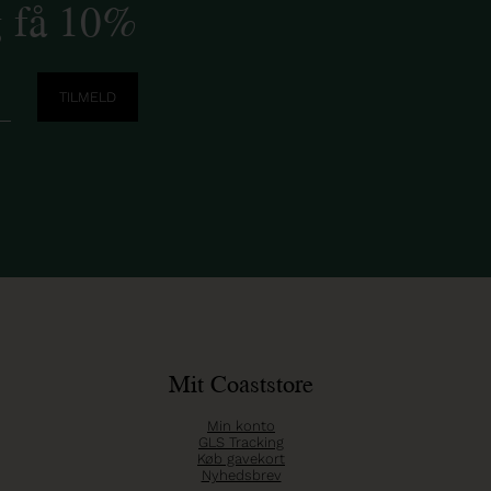
g få 10%
Mit Coaststore
Min konto
GLS Tracking
Køb gavekort
Nyhedsbrev