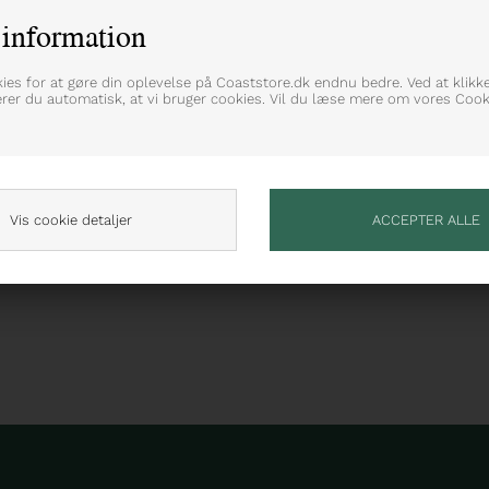
information
 læderkvalitet
kies for at gøre din oplevelse på Coaststore.dk endnu bedre. Ved at klikk
erer du automatisk, at vi bruger cookies. Vil du læse mere om vores Cooki
Vis cookie detaljer