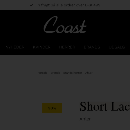
Fri fragt på alle ordrer over DKK 499
NYHEDER
KVINDER
HERRER
BRANDS
UDSALG
Forside
-
Brands
-
Brands herrer
-
Ahler
Short Lac
30%
Ahler