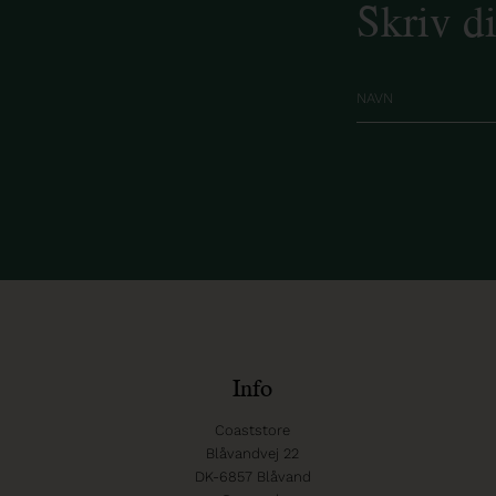
Skriv d
Info
Coaststore
Blåvandvej 22
DK-6857 Blåvand