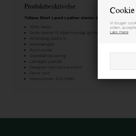
Produktbeskrivelse
Cookie 
Tidløse Short Laced Leather støvler designet i luksuriøs
Vi bruger coo
100% læder
siden, accept
Læs mere
Gode støvler til både hverdag og fest
Almindelig pasform
Ankellængde
Rund snude
Snørebåndslukning
Letvægts ydersål
Designet med ultra komfort
Farve: Sort
Varenummer: A23-11980